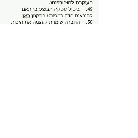
העוקבת להצטרפותו.
49. ביטול עסקה תבוצע בהתאם
להוראות הדין כמפורט בתקנון
כאן
.
50. החברה שומרת לעצמה את הזכות
לבחור ולשנות את דיוור המבצעים
וההטבות מעת לעת בכל דרך שהיא, בין
היתר באמצעות הודעות SMS , דואר, דואר
אלקטרוני, אתר האינטרנט, סליפ קופה
ובכל דרכי התקשורת האפשריים על פי
שיקול דעתה הבלעדי ובכפוף להוראת
הדין ומדיניות הפרטיות של החברה
כאן
.
קניין רוחני
51. כל זכויות הקניין הרוחני של מועדון
הלקוחות של החברה, מכל מן וסוג שהוא,
לרבות סימן המסחר (בין אם רשום ובין
אם לאו), המוניטין, השם המסחרי, סמלים,
פטנטים, עיצובים, צילומים, תמונות,
סרטונים, זכויות היוצרים, המדגמים, טפסי
רישום, השיטות והסודות המסחריים וכל
פרט אחר הקשור למועדון הלקוחות, הינם
רכושה הבלעדי וקניינה של החברה