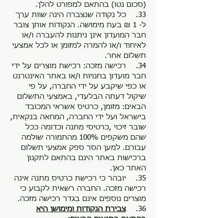
(סכום נטו) בהתאם למפורט להלן.
33. כל נקודה שנצברה הינה שוות ערך
ל- 1 ₪ בעת מימושה. הנקודות אותן צובר
חבר המועדון אינן ניתנות להעברה ו/או
לאיחוד ו/או להמרה למזומן או לכל אמצעי
תשלום אחר.
34. רכישה מזכה: רכישת מוצרים על ידי
חבר מועדון בחנויות ו/או באתר האינטרנט
או כפי שיקבע על ידי החברה, על פי
שיקול דעתה הבלעדי, באמצעי התשלום
הבאים: מזומן, כרטיס אשראי המכובד
בישראל ועל ידי החברה, המחאה בנקאית,
שובר זיכוי ,כרטיסי מתנה וכדומה ככל
שהם משקפים 100% מהתמורה שולמה
עבורם. למען הסר ספק אמצעי תשלום
ברכישות באתר הינם בהתאם לתקנון
האתר כאן.
35. יובהר כי רכישת כרטיס מתנה אינה
רכישה מזכה. החברה רשאית לקבוע כי
מוצרים נוספים אינם בגדר רכישה מזכה.
36.
צבירת הנקודות ומימושן היא