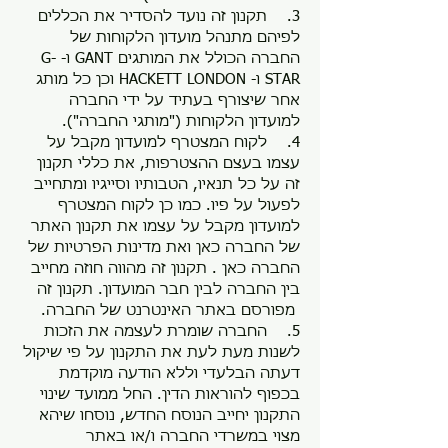
3. תקנון זה נועד להסדיר את הכללים
לפיהם מתנהל מועדון הלקוחות של
החברה הכולל את המותגים GANT ו- G-
STAR ו- HACKETT LONDON וכן כל מותג
אחר שיצורף בעתיד על ידי החברה
למועדון הלקוחות ("מותגי החברה").
4. לקוח המצטרף למועדון מקבל על
עצמו בעצם ההצטרפות, את כללי תקנון
זה על כל תנאיו, הטבותיו וסייגיו ומתחייב
לפעול על פיו. כמו כן לקוח המצטרף
למועדון מקבל על עצמו את תקנון האתר
של החברה כאן ואת מדינות הפרטיות של
החברה כאן . תקנון זה מהווה חוזה מחייב
בין החברה לבין חבר המועדון. תקנון זה
מפורסם באתר האינטרנט של החברה.
5. החברה שומרת לעצמה את הזכות
לשנות מעת לעת את התקנון על פי שיקול
דעתה הבלעדי וללא הודעה מוקדמת
בכפוף להוראות הדין. החל ממועד שינוי
התקנון יחייב הנוסח החדש, נוסחו שיהא
מצוי במשרדי החברה ו/או באתר