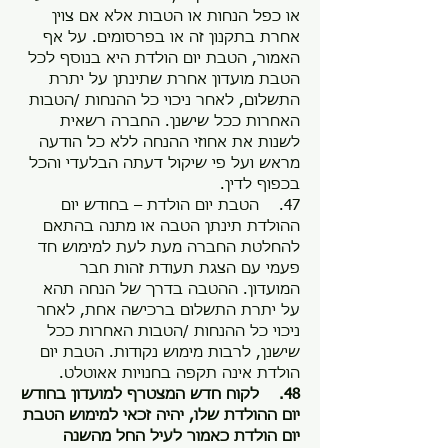
או כפל הנחות או הטבות אלא אם צוין
אחרת בתקנון זה או בפרסומים. על אף
האמור, הטבת יום הולדת היא בנוסף לכל
הטבת מועדון אחרת שתינתן על יתרת
התשלום, לאחר ניכוי כל ההנחות /הטבות
האחרות ככל שישנן. החברה רשאית
לשנות את אחוזי ההנחה ללא כל הודעה
מראש ועל פי שיקול דעתה הבלעדי והכל
בכפוף לדין.
47. הטבת יום הולדת – בחודש יום
ההולדת תינתן הטבה או מתנה בהתאם
להחלטת החברה מעת לעת למימוש חד
פעמי עם הצגת תעודת זהות חבר
המועדון. ההטבה בדרך של הנחה תהא
על יתרת התשלום ברכישה אחת, לאחר
ניכוי כל ההנחות /הטבות האחרות ככל
שישנן, לרבות מימוש נקודות. הטבת יום
הולדת אינה תקפה בחנויות אאוטלט.
48. לקוח חדש המצטרף למועדון בחודש
יום ההולדת שלו, יהיה זכאי למימוש הטבת
יום הולדת כאמור לעיל החל מהשנה