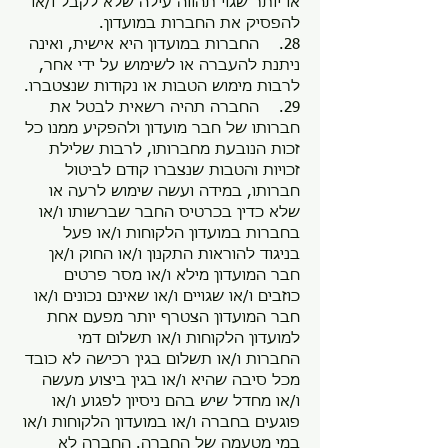
או יותר שגוי תהווה עילה שלא לקבל ו/או
להפסיק את החברות במועדון.
28. החברות במועדון היא אישית, ואינה
ניתנת להעברה או לשימוש על ידי אחר,
לרבות מימוש הטבות או נקודות שנצטברו.
29. החברה תהיה רשאית לבטל את
חברותו של חבר מועדון ולהפקיע ממנו כל
זכות הנובעת מחברותו, לרבות שלילת
זכויות והטבות שנצברו קודם לביטול
חברותו, במידה ועשה שימוש לרעה או
שלא כדין בכרטיס החבר שברשותו ו/או
בחברות במועדון הלקוחות ו/או פעל
בניגוד להוראות התקנון ו/או החוק ו/אן
חבר המועדון מילא ו/או מסר פרטים
כוזבים ו/או שגויים ו/או שאינם נכונים ו/או
חבר המועדון הצטרף יותר מפעם אחת
למועדון הלקוחות ו/או תשלום דמי
החברות ו/או תשלום בגין רכישה לא כובד
מכל סיבה שהיא ו/או בגין ביצוע מעשה
ו/או מחדל שיש בהם ניסיון לפגוע ו/או
פוגעים בחברה ו/או במועדון הלקוחות ו/או
במי מטעמה של החברה. החברה לא