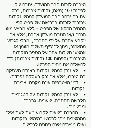
נצברה לזכות חבר המועדון, יתרה של
לפחות 100 (מאה) נקודות צבורות, בכל
עת בה יבחר חבר המועדון לממש נקודות
צבורות לזכותו ברכישה של פריט לפי
המחיר המלא של הפריט – ללא מבצע ו/או
הנחה ו/או הטבת מועדון אחרת, אלא אם
ייקבע אחרת על ידי החברה; מבלי לגרוע
מהאמור, ניתן להוסיף תשלום מזומן או
אמצעי תשלום אחר על מספר הנקודות
הצבורות (לפחות 100 נקודות צבורות) כדי
להשלים את מחיר הפריט.
• לא ניתן לממש נקודות באותה העסקה
בה נצברו, אלא אך ורק בעסקה נפרדת.
• דמי הצטרפות אינם מקנים צבירת
נקודות.
• לא ניתן לממש נקודות על קטגוריית
הלבשה תחתונה, שעונים, גרביים
ומבשמים.
• החברה רשאית לקבוע מעת לעת אילו
מהמוצרים ניתן לרכוש במימוש בנקודות
ואילו מוצרים אינם ניתנים לרכישה