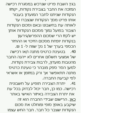
בגין השבת פריט שנרכש במסגרת רכישה
המזכה את החבר בצבירת נקודות, יקוזזו
הנקודות שניתנו לחבר המועדון בעבור
אותו פריט מסך הנקודות שנצברו עד
לאותה עת בחשבונו ובאם וסכום הנקודות
הצבור בפועל נמוך מסכום הנקודות אותן
יש לקזז הרי שסכום ההפרש/גירעון
בנקודות יופחת מסכום הזיכוי או ההחזר
הכספי בערך של 1 נק' שווה ל- 1 ₪.
40. בטעינת כרטיס מתנה ו/או רכישה
של אמצעי תשלום אחרים לא ייהנה החבר
מהטבות מועדון, לרבות צבירת נקודות.
למען הסר ספק מובהר כי טעינת כרטיס
מתנה תתאפשר אך ורק במזומן או אשראי
לפי קביעת החברה.
41. יתרת הצבירה תופיע על חשבונית
רכישה. כמו כן, חבר יכול לבדוק בכל עת
את יתרת הצבירה באיזור האישי באתר
כאן
. הרישום שבידי החברה הוא זה
שיקבע באופן סופי ומוחלט את סכום
הנקודות שצבר כל חבר. חבר החש עצמו