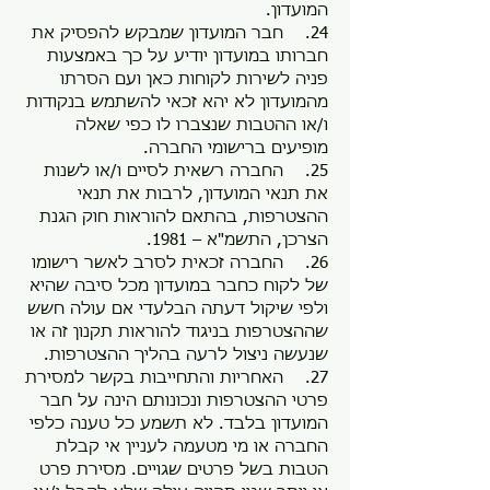
המועדון.
24. חבר המועדון שמבקש להפסיק את
חברותו במועדון יודיע על כך באמצעות
פניה לשירות לקוחות כאן ועם הסרתו
מהמועדון לא יהא זכאי להשתמש בנקודות
ו/או ההטבות שנצברו לו כפי שאלה
מופיעים ברישומי החברה.
25. החברה רשאית לסיים ו/או לשנות
את תנאי המועדון, לרבות את תנאי
ההצטרפות, בהתאם להוראות חוק הגנת
הצרכן, התשמ"א – 1981.
26. החברה זכאית לסרב לאשר רישומו
של לקוח כחבר במועדון מכל סיבה שהיא
ולפי שיקול דעתה הבלעדי אם עולה חשש
שההצטרפות בניגוד להוראות תקנון זה או
שנעשה ניצול לרעה בהליך ההצטרפות.
27. האחריות והתחייבות בקשר למסירת
פרטי ההצטרפות ונכונותם הינה על חבר
המועדון בלבד. לא תשמע כל טענה כלפי
החברה או מי מטעמה לעניין אי קבלת
הטבות בשל פרטים שגויים. מסירת פרט