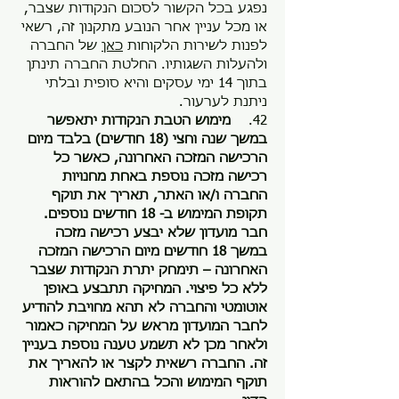
נפגע בכל הקשור לסכום הנקודות שצבר,
או מכל עניין אחר הנובע מתקנון זה, רשאי
לפנות לשירות הלקוחות
כאן
של החברה
ולהעלות השגותיו. החלטת החברה תינתן
בתוך 14 ימי עסקים והיא סופית ובלתי
ניתנת לערעור.
42.
מימוש הטבת הנקודות יתאפשר
במשך שנה וחצי (18 חודשים) בלבד מיום
הרכישה המזכה האחרונה, כאשר כל
רכישה מזכה נוספת באחת מחנויות
החברה ו/או האתר, תאריך את תוקף
תקופת המימוש ב- 18 חודשים נוספים.
חבר מועדון שלא יבצע רכישה מזכה
במשך 18 חודשים מיום הרכישה המזכה
האחרונה – תימחק יתרת הנקודות שצבר
ללא כל פיצוי. המחיקה תתבצע באופן
אוטומטי והחברה לא תהא מחויבת להודיע
לחבר המועדון מראש על המחיקה כאמור
ולאחר מכן לא תשמע טענה נוספת בעניין
זה. החברה רשאית לקצר או להאריך את
תוקף המימוש והכל בהתאם להוראות