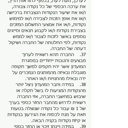
לעדכן, מעת לעת, בכפוף להוראות הדין,
את ערכה הכספי של כל נקודה צבורה,
ו/או את שיעור הנקודות הנצברות ברכישה
ו/או את אופן הזכות לצבירה ו/או למימוש
נקודות, ו/או את אמצעי התשלום המזכים
בצבירת נקודות ו/או לקבוע תנאים וסייגים
נוספים באשר לזכות לצבור ו/או לממש
נקודות, לפי החלטתה של החברה ושיקול
דעתה של החברה.
37. החברה תהא רשאית לערוך
מבצעים והטבות ייחודיים במסגרת
המועדון אשר יהיו תקפים למשך תקופה
מוגבלת ובאיזה מהמותגים הנמכרים על
ידה ובאילו מהחנויות ו/או האתר.
38. במידה וחבר המועדון ניצל יותר
מהנקודות המגיעות לו בשל תקלה או
שיבוש במחשבי החברה, אזי החברה
רשאית לדרוש מהחבר החזר כספי בערך
של 1 ₪ עבור כל נקודה שנוצלה בטעות
וזאת על מנת לכסות את הגירעון בנקודות
או קיזוז נקודות בקניה הבאה.
39. במידה ויינתן זיכוי או החזר כספי