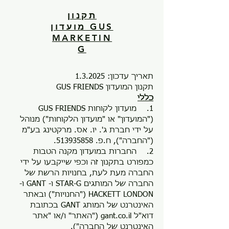
תקנון
מועדון GUS
MARKETIN
G
תאריך עדכון: 1.3.2025
תקנון המועדון GUS FRIENDS
כללי
1. מועדון לקוחות GUS FRIENDS
("המועדון" או "מועדון הלקוחות") מנוהל
על ידי חברת ג'. יו. אס. מרקטינג בע"מ
("החברה"), ח.פ. 513935858.
2. החברות במועדון מקנה הטבות
כמפורט בתקנון זה וכפי שייקבעו על ידי
החברה מעת לעת, בחנויות הרשת של
החברה של המותגים STAR-G ו- GANT ו-
HACKETT LONDON ("החנויות") ובאתר
האינטרנט של המותג GANT בכתובת
דוא"ל gant.co.il ("האתר" ו/או "אתר
האינטרנט של החברה").