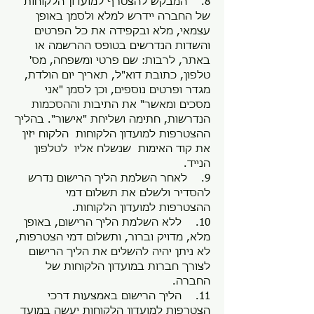
8. המבקש להצטרף למועדון הלקוחות
של החברה יידרש למלא ולסמן באופן
עצמאי, מלא ובקפידה את כל הפרטים
והשדות הנדרשים בטופס ההרשמה או
באתר, לרבות: שם פרטי ומשפחה, מס'
טלפון, כתובת דוא"ל, תאריך יום הולדת,
מגדר ופרטים נוספים, וכן לסמן "אני
מסכים ומאשר" את התיבות וההסכמות
הנדרשות, חתימה ושליחת "אישור". בהליך
ההצטרפות למועדון הלקוחות הלקוח יזין
את קוד האימות שנשלח אליו לטלפון
הנייד.
9. לאחר השלמת הליך הרישום נדרש
להסדיר ולשלם את תשלום דמי
ההצטרפות למועדון הלקוחות.
10. ללא השלמת הליך הרישום, באופן
מלא, מדויק וברור, ותשלום דמי הצטרפות,
לא ניתן יהיה להשלים את הליך הרישום
לצורך חברות במועדון הלקוחות של
החברה.
11. הליך הרישום באמצעות דרכי
הצטרפות למועדון הלקוחות יעשה במועד