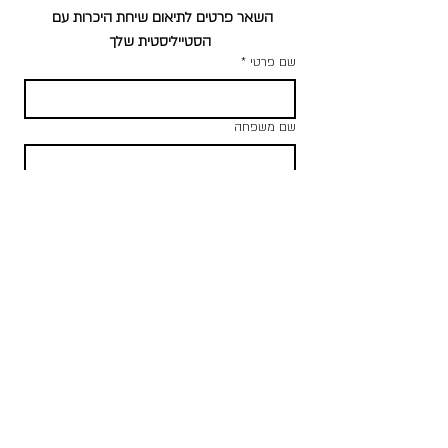
השאר פרטים לתיאום שיחת היכרות עם 
הסטייליסטית שלך
שם פרטי
*
שם משפחה
דואר אלקטרוני
*
טלפון נייד
אני מאשר\ת ליצור איתי קשר לתיאום 
פגישה 
*
אני מאשר הצטרפות למועדון היוקרה של 
*
GUS MARKETING
אני מאשר\ת קבלת חומר שיווקי מחברת 
*
GUS MARKETING