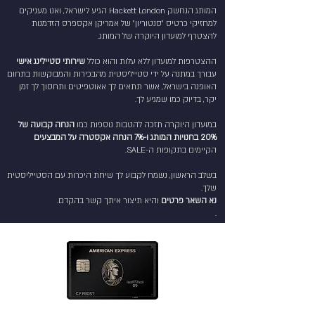
המותג הנחשק Hackett London הגיע לישראל, ואנו מעניקים
למחזיקי כרטיס "סנטוריון" של אמריקן אקספרס הזדמנות
להצטרף למועדון היוקרה של המותג.
ההצטרפות למועדון ללא עלות והוא כולל
שירותי סטיילינג אישי
עבורך במתנה על ידי סטייליסטית מהבכירות והמבוקשות בתחום
האופנה בישראל, אשר תתאים לך אאוטפיטים ותחסוך לך זמן
יקר, בדיוק כמו שמגיע לך.
במועדון היוקרה תזכה להטבות נוספות כמו
הנחה קבועה של
20% בחנויות המותג ו-7% הנחה אקסטרה על המבצעים
הקיימים בתקופות ה-SALE.
בשלב הראשון, נשמח לקבוע לך שיחת היכרות עם הסטייליסטית
שלך.
נא השאר פרטים
והיא תיצור איתך קשר בהקדם.
.