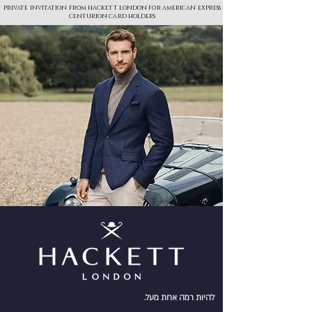
private invitation from hackett london for american express
centurion card holders
להיות רמה אחת מעל.