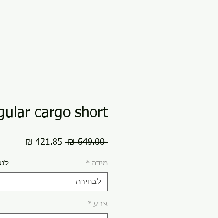
gular cargo short
מחיר
מחיר
 ‏649.00 ‏₪ 
רגיל
מבצע
מידה
*
לטב
לבחירה
צבע
*