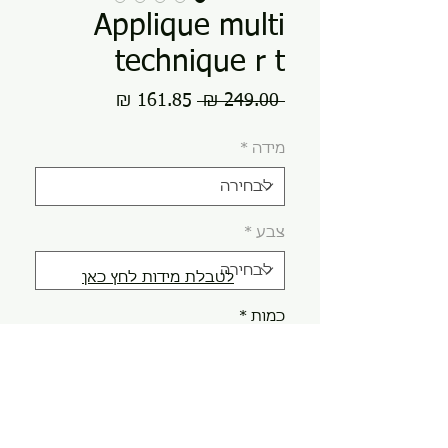
Applique multi
technique r t
מחיר
מחיר
 ‏249.00 ‏₪ 
רגיל
מבצע
מידה
*
צבע
*
לטבלת מידות לחץ כאן
כמות
*
הוספה לסל