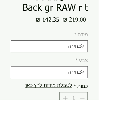
Back gr RAW r t
מחיר
מחיר
 ‏219.00 ‏₪ 
רגיל
מבצע
מידה
*
צבע
*
לטבלת מידות לחץ כאן
כמות
*
הוספה לסל
קנה עכשיו