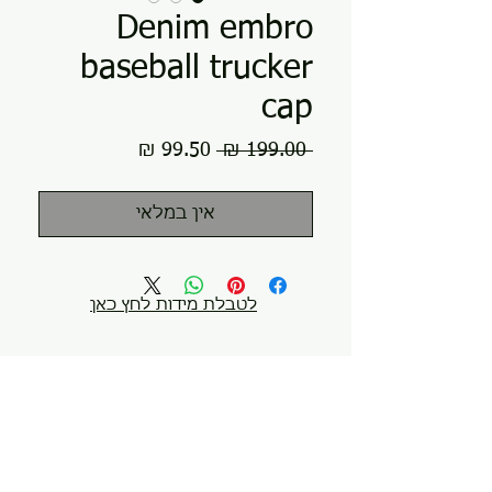
Denim embro
baseball trucker
cap
מחיר
מחיר
 ‏199.00 ‏₪ 
רגיל
מבצע
אין במלאי
לטבלת מידות לחץ כאן