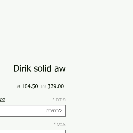
Dirik solid aw
מחיר
מחיר
 ‏329.00 ‏₪ 
רגיל
מבצע
מידה
*
לטב
לבחירה
צבע
*