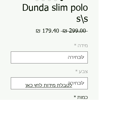
Dunda slim polo
s\s
מחיר
מחיר
 ‏299.00 ‏₪ 
רגיל
מבצע
מידה
*
צבע
*
לטבלת מידות לחץ כאן
כמות
*
הוספה לסל