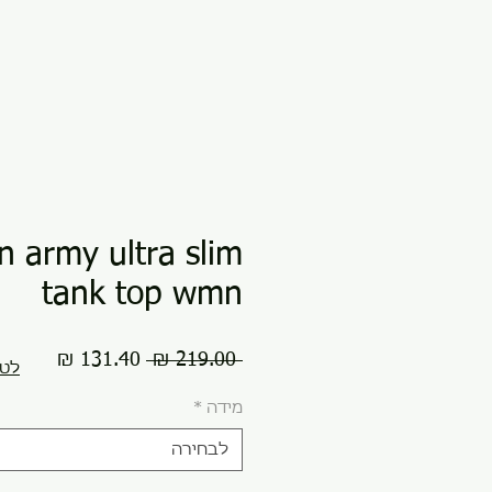
an army ultra slim
tank top wmn
מחיר
מחיר
 ‏219.00 ‏₪ 
לטב
רגיל
מבצע
מידה
*
לבחירה