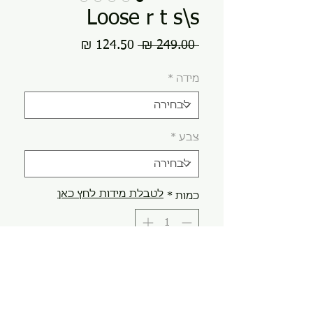
Loose r t s\s
מחיר
מחיר
 ‏249.00 ‏₪ 
רגיל
מבצע
מידה
*
צבע
*
לטבלת מידות לחץ כאן
כמות
*
הוספה לסל
קנה עכשיו