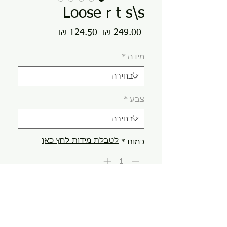
Loose r t s\s
מחיר
מחיר
 ‏249.00 ‏₪ 
רגיל
מבצע
מידה
*
צבע
*
לטבלת מידות לחץ כאן
כמות
*
הוספה לסל
קנה עכשיו