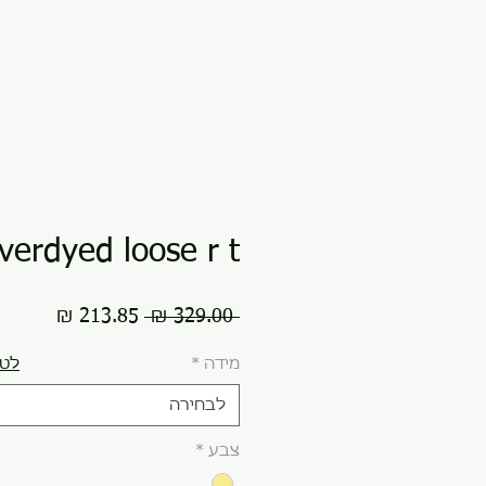
verdyed loose r t
מחיר
מחיר
 ‏329.00 ‏₪ 
רגיל
מבצע
מידה
*
לטב
לבחירה
צבע
*