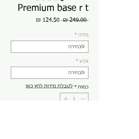
Premium base r t
מחיר
מחיר
 ‏249.00 ‏₪ 
רגיל
מבצע
מידה
*
צבע
*
לטבלת מידות לחץ כאן
כמות
*
הוספה לסל
קנה עכשיו