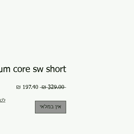
um core sw short
מחיר
מחיר
 ‏329.00 ‏₪ 
רגיל
מבצע
לטב
אין במלאי