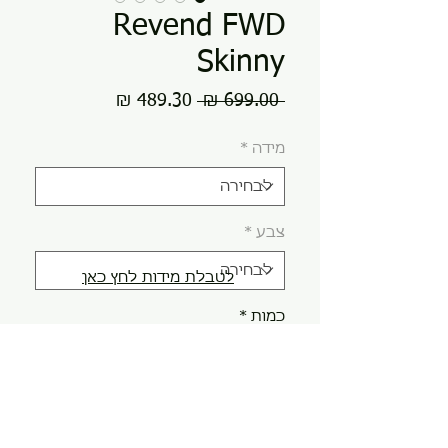
Revend FWD
Skinny
מחיר
מחיר
 ‏699.00 ‏₪ 
רגיל
מבצע
מידה
*
צבע
*
לטבלת מידות לחץ כאן
כמות
*
הוספה לסל