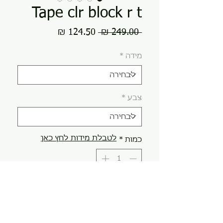
Tape clr block r t
מחיר
מחיר
 ‏249.00 ‏₪ 
רגיל
מבצע
מידה
*
צבע
*
לטבלת מידות לחץ כאן
כמות
*
הוספה לסל
קנה עכשיו