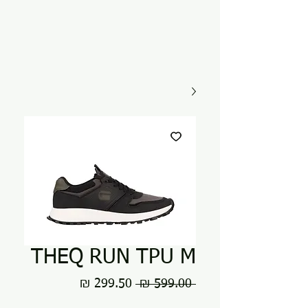
THEQ RUN TPU M
מחיר
מחיר
 ‏599.00 ‏₪ 
רגיל
מבצע