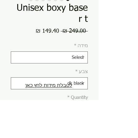
Unisex boxy base
r t
Sale
Regular
149.40 ₪
 249.00 ₪ 
Price
Price
מידה
*
צבע
*
לטבלת מידות לחץ כאן
*
Quantity
Add to Cart