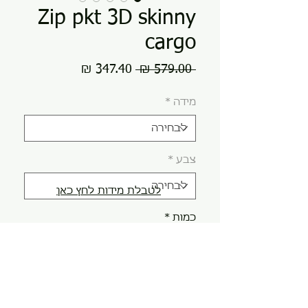
Zip pkt 3D skinny
cargo
מחיר
מחיר
 ‏579.00 ‏₪ 
רגיל
מבצע
מידה
*
צבע
*
לטבלת מידות לחץ כאן
כמות
*
הוספה לסל